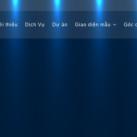
i thiệu
Dịch Vụ
Dự án
Giao diện mẫu
Góc c