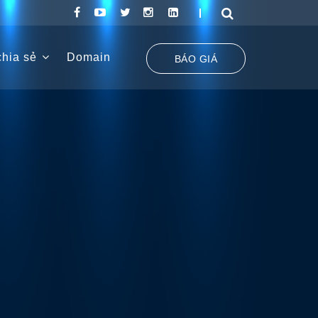
hia sẻ
Domain
BÁO GIÁ