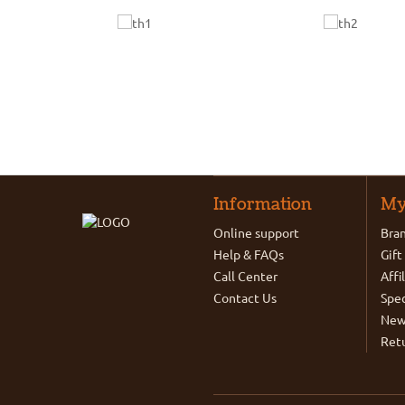
Information
My
Online support
Bra
Help & FAQs
Gift
Call Center
Affi
Contact Us
Spec
New
Ret