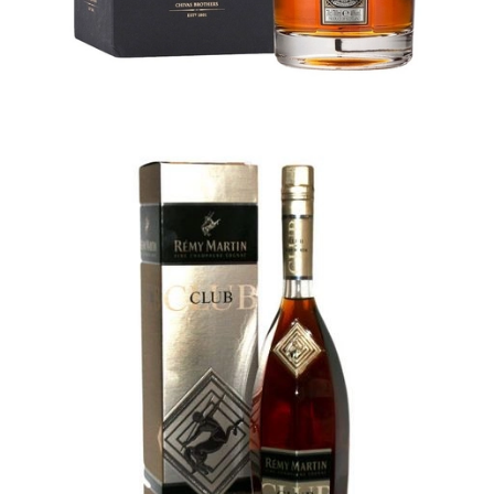
RƯỢU MUGI SHOCHU
580.000₫
CHO VÀO GIỎ HÀNG