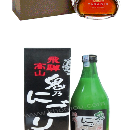
RƯỢU WHISKY NHẬT BẢN
13.000.000₫
CHO VÀO GIỎ HÀNG