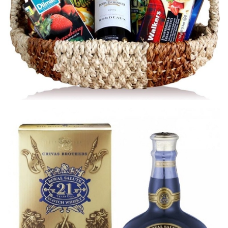
GIỎ RƯỢU MARIANA
2.356.000₫
2.450.000₫
CHO VÀO GIỎ HÀNG