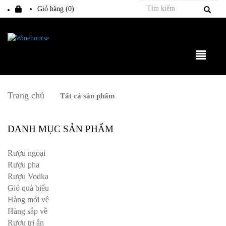
Giỏ hàng (
0
)
Trang chủ
Tất cả sản phẩm
DANH MỤC SẢN PHẨM
Rượu ngoại
Rượu pha
Rượu Vodka
Giỏ quà biếu
Hàng mới về
Hàng sắp về
Rượu tri ân