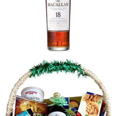
RƯỢU WINE CHEESE
4.000.000₫
CHO VÀO GIỎ HÀNG