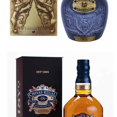
RƯỢU ROYAL SALUTE 200
1.200.000₫
1.430.000₫
CHO VÀO GIỎ HÀNG