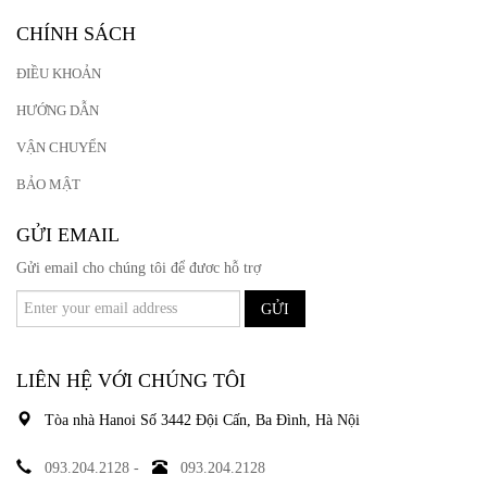
CHÍNH SÁCH
ĐIỀU KHOẢN
HƯỚNG DẪN
VẬN CHUYỂN
BẢO MẬT
GỬI EMAIL
Gửi email cho chúng tôi để đươc hỗ trợ
GỬI
LIÊN HỆ VỚI CHÚNG TÔI
Tòa nhà Hanoi Số 3442 Đội Cấn, Ba Đình, Hà Nội
093.204.2128 -
093.204.2128