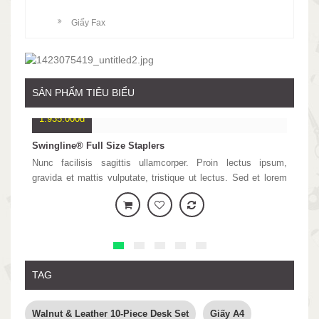
Giấy Fax
SẢN PHẨM TIÊU BIỂU
1.935.000đ
33
Swingline® Full Size Staplers
Pri
Nunc facilisis sagittis ullamcorper. Proin lectus ipsum,
Plac
gravida et mattis vulputate, tristique ut lectus. Sed et lorem
nun
nunc. Vestibulum ante ipsum primis in faucibus orci luctus et
con
ultrices posuere cubilia Curae
impe
mi, 
TAG
Walnut & Leather 10-Piece Desk Set
Giấy A4