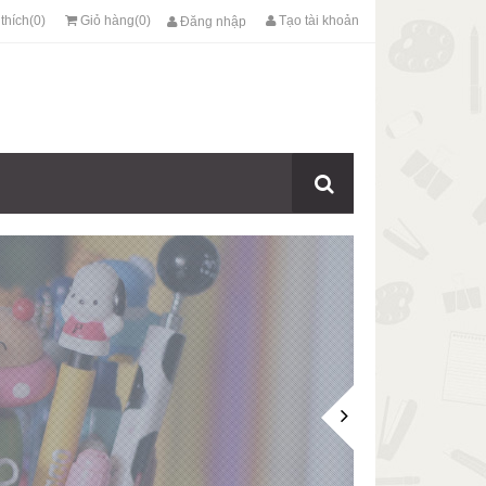
thích(0)
Giỏ hàng(0)
Tạo tài khoản
Đăng nhập