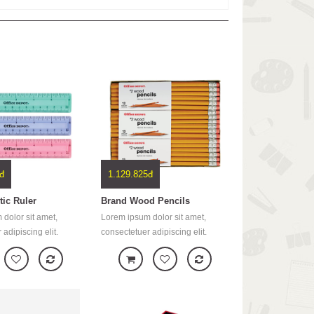
1.129.825đ
1.366.325đ
and Wood Pencils
Brand Plastic Ruler
rem ipsum dolor sit amet, consectetuer
Lorem ipsum dolor sit amet, conse
ipiscing elit. Aenean commodo ligula
adipiscing elit. Aenean commodo
et dolor. Aenean massa. Cum sociis
eget dolor. Aenean massa. Cum
toque penatibus et magnis dis parturient
natoque penatibus et magnis dis pa
ntes, nascetur ridiculus mus. Donec
montes, nascetur ridiculus mus
am felis, ultricies nec, pellentesque eu,
quam felis, ultricies nec, pellente
etium quis,
pretium quis,
đ
1.129.825đ
tic Ruler
Brand Wood Pencils
dolor sit amet,
Lorem ipsum dolor sit amet,
adipiscing elit.
consectetuer adipiscing elit.
odo ligula eget
Aenean commodo ligula eget
an massa. Cum sociis
dolor. Aenean massa. Cum sociis
atibus et magnis dis
natoque penatibus et magnis dis
ontes, nascetur
parturient montes, nascetur
s. Donec quam felis,
ridiculus mus. Donec quam felis,