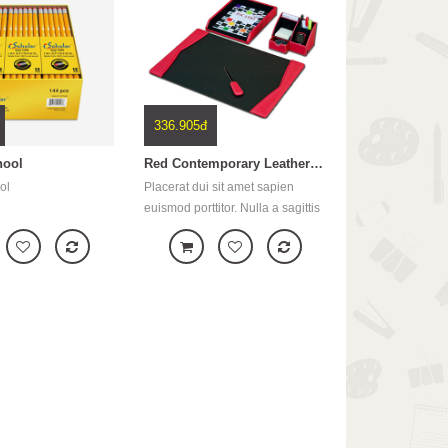
c, pellentesque eu,
ultricies nec, pellentesque eu,
,
pretium quis,
336.905đ
hool
Red Contemporary Leather 4-Piece Desk Set
ol
Placerat dui sit amet sapien
euismod porttitor. Nulla a sagittis
nunc. Integer id dui odio. Lorem
ipsum dolor sit amet, consectetur
adipiscing elit. Suspendisse
semper eros et imperdiet
suscipit. Phasellus nec
malesuada est. Quisque dui mi,
tincidunt a ve