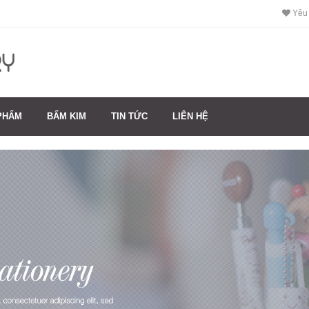
Yêu 
PHẨM
BẤM KIM
TIN TỨC
LIÊN HỆ