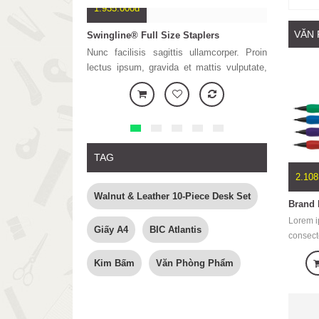
1.935.000đ
333.680đ
VĂN
Swingline® Full Size Staplers
Printer HP-
Nunc facilisis sagittis ullamcorper. Proin
Placerat d
lectus ipsum, gravida et mattis vulputate,
porttitor. Nu
tristique ut lectus. Sed et lorem nunc.
odio. Lor
Vestibulum ante ipsum primis in faucibus
consectetur
orci luctus et ultrices posuere cubilia Curae
semper er
Phasellus n
mi, tincidunt
TAG
2.108
Walnut & Leather 10-Piece Desk Set
Lorem i
Giấy A4
BIC Atlantis
consecte
Aenean 
Kim Bấm
Văn Phòng Phẩm
dolor. 
natoque
parturi
ridicul