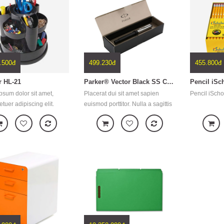
s nec, pellentesque eu,
ultricies nec, pellentesque eu,
ultricies ne
quis,
pretium quis,
pretium quis
.500đ
499.230đ
455.800đ
r HL-21
Parker® Vector Black SS Chiseled Roller Ball Pen
Pencil iSc
psum dolor sit amet,
Placerat dui sit amet sapien
Pencil iScho
tuer adipiscing elit.
euismod porttitor. Nulla a sagittis
commodo ligula eget
nunc. Integer id dui odio. Lorem
Aenean massa. Cum sociis
ipsum dolor sit amet, consectetur
 penatibus et magnis dis
adipiscing elit. Suspendisse
ent montes, nascetur
semper eros et imperdiet
us mus. Donec quam felis,
suscipit. Phasellus nec
s nec, pellentesque eu,
malesuada est. Quisque dui mi,
quis,
tincidunt a ve