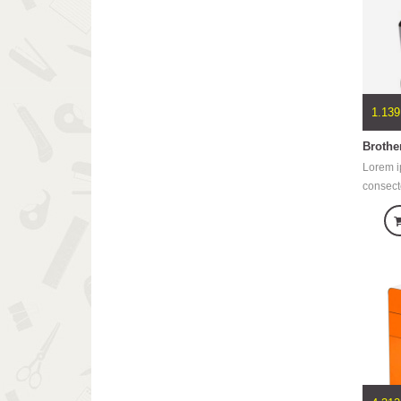
ultricie
pretium 
1.139
Brothe
Lorem i
consecte
Aenean 
dolor. 
natoque
parturi
ridicul
ultricie
pretium 