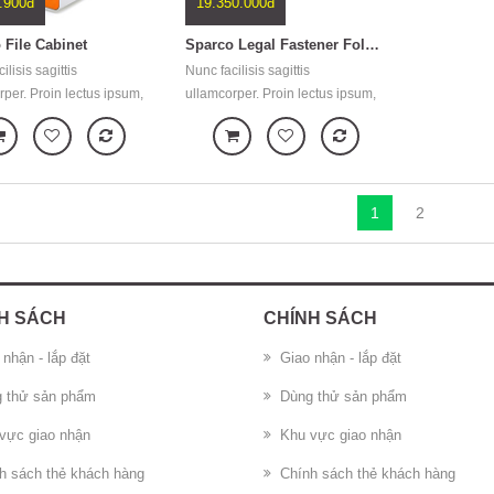
.900đ
19.350.000đ
 File Cabinet
Sparco Legal Fastener Folders
ilisis sagittis
Nunc facilisis sagittis
per. Proin lectus ipsum,
ullamcorper. Proin lectus ipsum,
et mattis vulputate,
gravida et mattis vulputate,
e ut lectus. Sed et lorem
tristique ut lectus. Sed et lorem
estibulum ante ipsum
nunc. Vestibulum ante ipsum
n faucibus orci luctus et
primis in faucibus orci luctus et
 posuere cubilia Curae
ultrices posuere cubilia Curae
1
2
H SÁCH
CHÍNH SÁCH
 nhận - lắp đặt
Giao nhận - lắp đặt
 thử sản phẩm
Dùng thử sản phẩm
vực giao nhận
Khu vực giao nhận
h sách thẻ khách hàng
Chính sách thẻ khách hàng