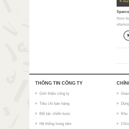
4.312
Sparco
Nunc fac
ullamcor
gravida 
tristiqu
nunc. V
primis i
ultrices
THÔNG TIN CÔNG TY
CHÍN
Giới thiệu công ty
Giao
Tiêu chí bán hàng
Dùng
Đối tác chiến lược
Khu 
Hệ thống trung tâm
Chín