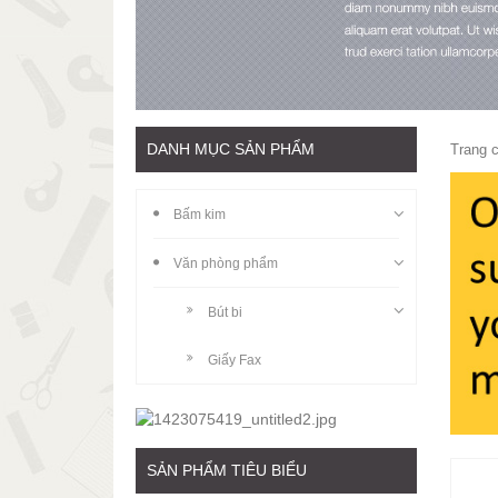
DANH MỤC SẢN PHẨM
Trang 
Bấm kim
Văn phòng phẩm
Bút bi
Giấy Fax
SẢN PHẨM TIÊU BIỂU