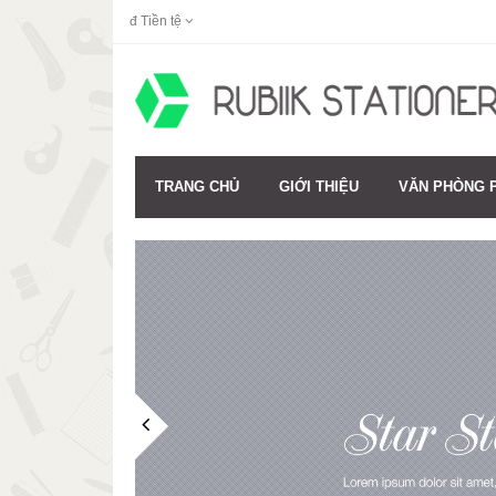
đ
Tiền tệ
TRANG CHỦ
GIỚI THIỆU
VĂN PHÒNG 