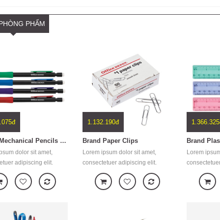
1.139.500đ
 PHÒNG PHẨM
Z3389
Brother HL-21
Br
ui sit amet sapien euismod
Lorem ipsum dolor sit amet, consectetuer
Lo
lla a sagittis nunc. Integer id dui
adipiscing elit. Aenean commodo ligula
ad
em ipsum dolor sit amet,
eget dolor. Aenean massa. Cum sociis
eg
 adipiscing elit. Suspendisse
natoque penatibus et magnis dis parturient
na
os et imperdiet suscipit.
montes, nascetur ridiculus mus. Donec
mo
ec malesuada est. Quisque dui
quam felis, ultricies nec, pellentesque eu,
qu
 a ve
pretium quis,
pr
.075đ
1.132.190đ
1.366.325
Brand Mechanical Pencils With Comfort Grip
Brand Paper Clips
Brand Plas
psum dolor sit amet,
Lorem ipsum dolor sit amet,
Lorem ipsum 
tuer adipiscing elit.
consectetuer adipiscing elit.
consectetuer 
commodo ligula eget
Aenean commodo ligula eget
Aenean comm
Aenean massa. Cum sociis
dolor. Aenean massa. Cum sociis
dolor. Aene
 penatibus et magnis dis
natoque penatibus et magnis dis
natoque pen
ent montes, nascetur
parturient montes, nascetur
parturient m
us mus. Donec quam felis,
ridiculus mus. Donec quam felis,
ridiculus mu