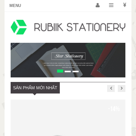
SẢN PHẨM MỚI NHẤT
-14%