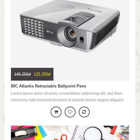
145.250đ
125.250đ
BIC Atlantis Retractable Ballpoint Pens
Lorem ipsum dolor sit amet, consectetuer adipiscing elit, sed diam
nonummy nibh euismod tincidunt ut laoreet dolore magna aliquam
erat volutpat. Ut wisi <br />enim ad minim veniam, quis nostrud exerci
tation ullamcorper suscipit lobortis nisl ut ali